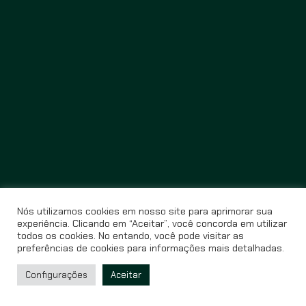
Nós utilizamos cookies em nosso site para aprimorar sua
experiência. Clicando em “Aceitar”, você concorda em utilizar
todos os cookies. No entando, você pode visitar as
preferências de cookies para informações mais detalhadas.
Configurações
Aceitar
© Miração Filmes Website created and developed by
Estúdio Pavio