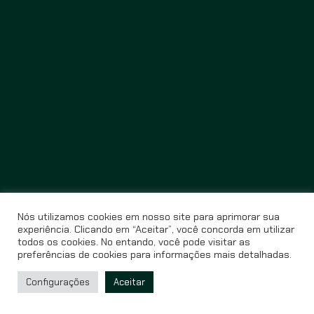
Nós utilizamos cookies em nosso site para aprimorar sua
experiência. Clicando em “Aceitar”, você concorda em utilizar
todos os cookies. No entando, você pode visitar as
preferências de cookies para informações mais detalhadas.
Configurações
Aceitar
© Miração Filmes Site criado e desenvolvido por
Estúdio Pavio